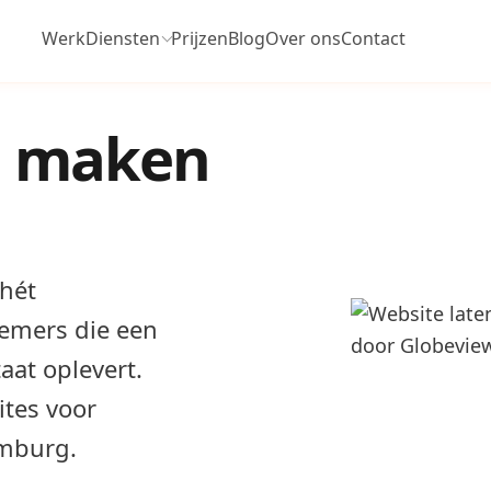
Werk
Diensten
Prijzen
Blog
Over ons
Contact
n maken
 hét
emers die een
aat oplevert.
tes voor
imburg.