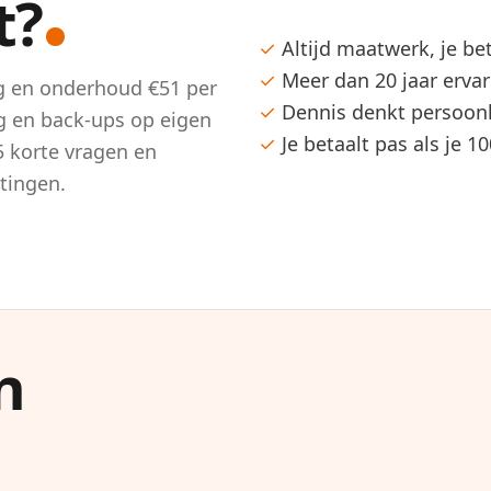
t?
✓
Altijd maatwerk, je bet
✓
Meer dan 20 jaar ervar
ng en onderhoud €51 per
✓
Dennis denkt persoonli
ng en back-ups op eigen
✓
Je betaalt pas als je 
5 korte vragen en
htingen.
n