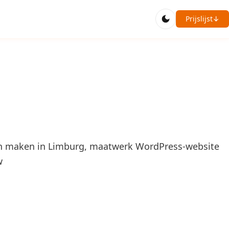
Prijslijst
↓