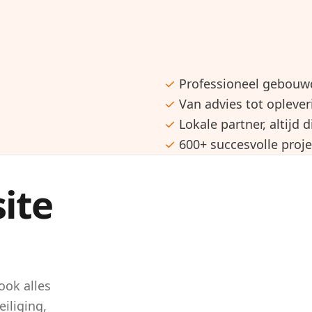
✓
Professioneel gebouw
✓
Van advies tot opleve
✓
Lokale partner, altijd 
✓
600+ succesvolle proje
site
ook alles
iliging,