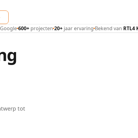
↓
 Google
600+
projecten
20+
jaar ervaring
Bekend van
RTL4 K
ng
ntwerp tot