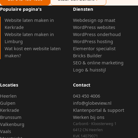
Populaire pagina's
Diensten
Website laten maken in
Webdesign op maat
Kerkrade
WordPress websites
Website laten maken in
WordPress onderhoud
Limburg
WordPress hosting
Wat kost een website laten
Elementor specialist
maken?
Bricks Builder
SEO & online marketing
Logo & huisstijl
Locaties
Contact
Heerlen
043 450 4006
Gulpen
info@globeview.nl
Kerkrade
Klantenportal & support
Brunssum
Werken bij ons
Carbon6 · Kloosterweg 1
Valkenburg
6412 CN Heerlen
Vaals
KvK 14079071