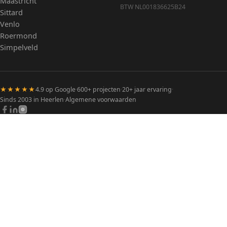
Maastricht
BTW NL001836625B24
Sittard
Venlo
Roermond
Simpelveld
★★★★★
4.9 op Google
·
600+ projecten
·
20+ jaar ervaring
·
Sinds 2003 in Heerlen
·
Algemene voorwaarden