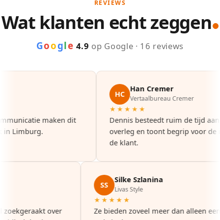
REVIEWS
Wat klanten echt zeggen
G
o
o
g
l
e
4.9
op Google · 16 reviews
Han Cremer
HC
Vertaalbureau Cremer
★★★★★
municatie maken dit
Dennis besteedt ruim de tijd aan g
n Limburg.
overleg en toont begrip voor de ide
de klant.
Silke Szlanina
SS
rg
Livas Style
★★★★★
e tel zoekgeraakt over
Ze bieden zoveel meer dan alleen