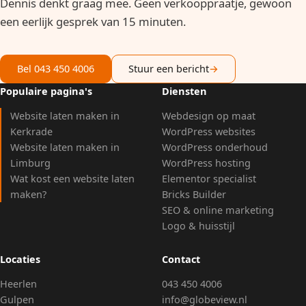
Dennis denkt graag mee. Geen verkooppraatje, gewoon
een eerlijk gesprek van 15 minuten.
Bel 043 450 4006
Stuur een bericht
→
Populaire pagina's
Diensten
Website laten maken in
Webdesign op maat
Kerkrade
WordPress websites
Website laten maken in
WordPress onderhoud
Limburg
WordPress hosting
Wat kost een website laten
Elementor specialist
maken?
Bricks Builder
SEO & online marketing
Logo & huisstijl
Locaties
Contact
Heerlen
043 450 4006
Gulpen
info@globeview.nl