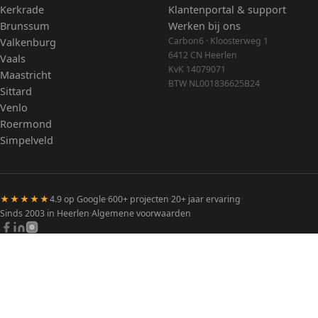
Kerkrade
Klantenportal & support
Brunssum
Werken bij ons
Carbon6 · Kloosterweg 1
Valkenburg
6412 CN Heerlen
Vaals
KvK 14079071
Maastricht
BTW NL001836625B24
Sittard
Venlo
Roermond
Simpelveld
★★★★★
4.9 op Google
·
600+ projecten
·
20+ jaar ervaring
·
Sinds 2003 in Heerlen
·
Algemene voorwaarden