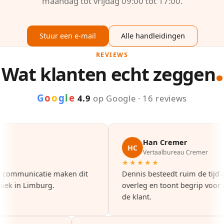
maandag tot vrijdag 09:00 tot 17:00.
Stuur een e-mail
Alle handleidingen
REVIEWS
Wat klanten echt zeggen
G
o
o
g
l
e
4.9
op Google · 16 reviews
Han Cremer
HC
Vertaalbureau Cremer
★★★★★
 communicatie maken dit
Dennis besteedt ruim de tijd aa
ek in Limburg.
overleg en toont begrip voor de
de klant.