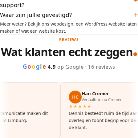
+
support?
+
Waar zijn jullie gevestigd?
Meer weten? Bekijk
ons webdesign
, een
WordPress-website laten
maken
of
wat een website kost
.
REVIEWS
Wat klanten echt zeggen
G
o
o
g
l
e
4.9
op Google · 16 reviews
Han Cremer
HC
Vertaalbureau Cremer
★★★★★
unicatie maken dit
Dennis besteedt ruim de tijd aan go
 Limburg.
overleg en toont begrip voor de ide
de klant.