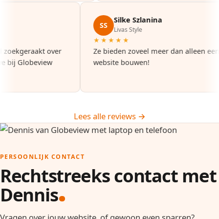
Silke Szlanina
SS
urg
Livas Style
★★★★★
e tel zoekgeraakt over
Ze bieden zoveel meer dan allee
dat we bij Globeview
website bouwen!
.
Lees alle reviews →
PERSOONLIJK CONTACT
Rechtstreeks contact met
Dennis
Vragen over jouw website, of gewoon even sparren?