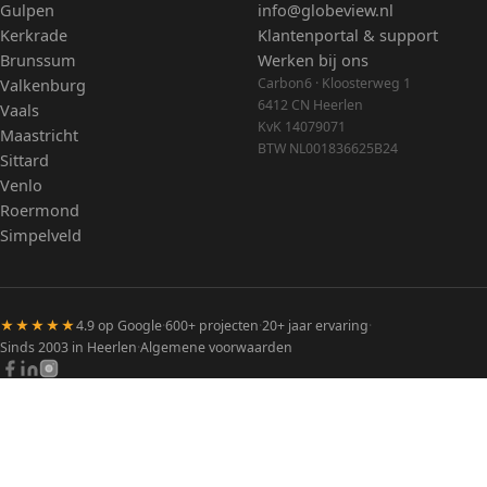
Gulpen
info@globeview.nl
Kerkrade
Klantenportal & support
Brunssum
Werken bij ons
Carbon6 · Kloosterweg 1
Valkenburg
6412 CN Heerlen
Vaals
KvK 14079071
Maastricht
BTW NL001836625B24
Sittard
Venlo
Roermond
Simpelveld
★★★★★
4.9 op Google
·
600+ projecten
·
20+ jaar ervaring
·
Sinds 2003 in Heerlen
·
Algemene voorwaarden